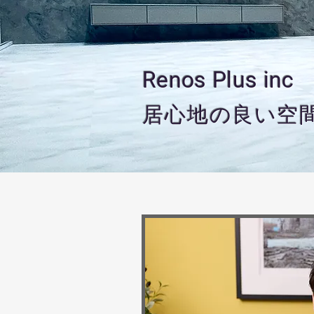
Renos Plus inc
​居
​心
​地
​の
​良
​い
​空
​