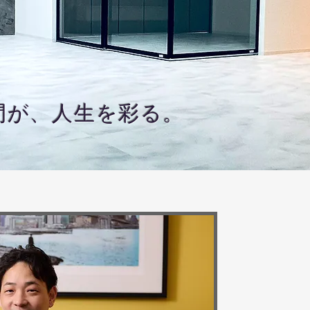
間
​が
​、
​人
​生
​を
​彩
​る
​。