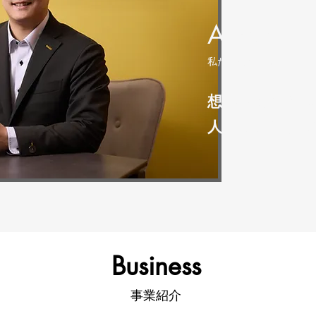
About Us
​私たちについて
想いをカタチづ
人々の暮らしに
Business
​事業紹介