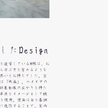
したDesign
を運営しているH様は、お
ら学ぶ力を育めるような
思いをお持ちでした。空
は『成長』。ハイドアの
部屋全体の広がりを持た
草原をイメージとして緑
を使用。壁面は白を基調
に造作することで、室内