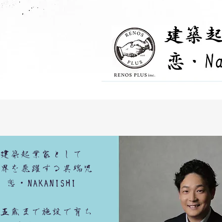
建築起業家として
界を飛躍する異端児
恋・NAKANISHI
五歳まで施設で育ち