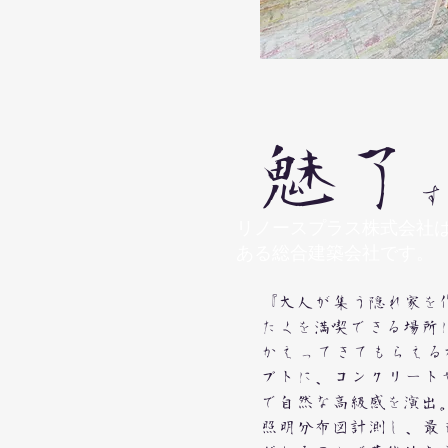
​魅了
す
リノースプラス株式会社
ある総合建築会社です。
『大人が集う隠れ家を
たくを満喫できる場所
かえってきてもらえる
プトに、コンクリート
で自然な高級感を演出
照明分布図計測し、最