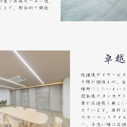
部屋を衣装ルームに造
ことで、都会的で開放
卓越
放課後デイサービス
子様が個性と心、自
場所にしたいという
間全体のコンセプト
扉が圧迫感を無くし
せています。床材は
のカーペットタイル
に、手洗い場は石調