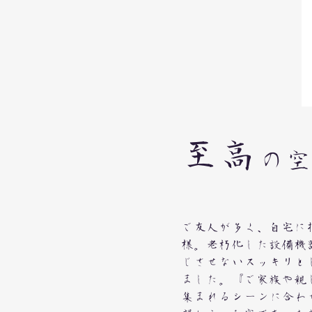
​至高
の空
ご友人が多く、自宅に
様。老朽化した設備機
じさせないスッキリとし
ました。『ご家族や親
集まれるシーンに合わ