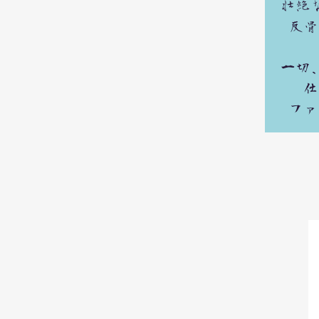
壮絶
反骨
​一
仕
ファ