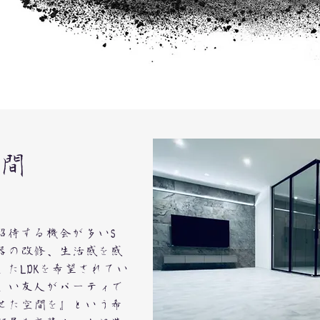
間
招待する機会が多いS
器の改修、生活感を感
たLDKを希望されてい
しい友人がパーティで
せた空間を』​という希