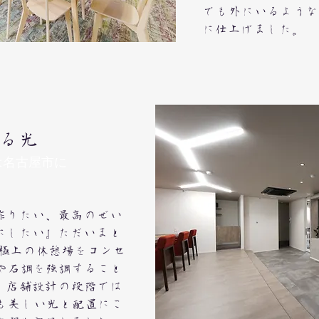
でも外にいるような
に仕上げました。
る光
は名古屋市に
作りたい、最高のぜい
にしたい』ただいまと
極上の休憩場をコンセ
や石調を強調すること
。店舗設計の段階では
も美しい光と配置にこ